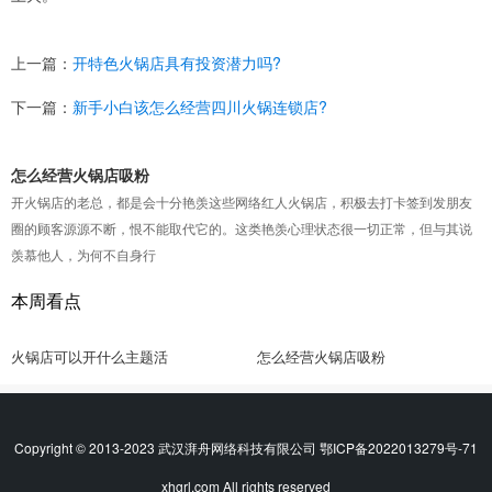
上一篇：
开特色火锅店具有投资潜力吗?
下一篇：
新手小白该怎么经营四川火锅连锁店?
怎么经营火锅店吸粉
开火锅店的老总，都是会十分艳羡这些网络红人火锅店，积极去打卡签到发朋友
圈的顾客源源不断，恨不能取代它的。这类艳羡心理状态很一切正常，但与其说
羡慕他人，为何不自身行
本周看点
火锅店可以开什么主题活
怎么经营火锅店吸粉
Copyright © 2013-2023 武汉湃舟网络科技有限公司
鄂ICP备2022013279号-71
xhgrl.com All rights reserved