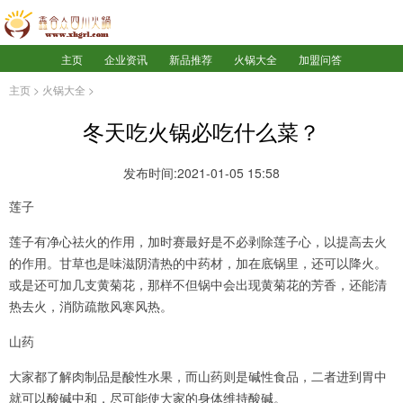
主页
企业资讯
新品推荐
火锅大全
加盟问答
主页
>
火锅大全
>
冬天吃火锅必吃什么菜？
发布时间:2021-01-05 15:58
莲子
莲子有净心祛火的作用，加时赛最好是不必剥除莲子心，以提高去火
的作用。甘草也是味滋阴清热的中药材，加在底锅里，还可以降火。
或是还可加几支黄菊花，那样不但锅中会出现黄菊花的芳香，还能清
热去火，消防疏散风寒风热。
山药
大家都了解肉制品是酸性水果，而山药则是碱性食品，二者进到胃中
就可以酸碱中和，尽可能使大家的身体维持酸碱。