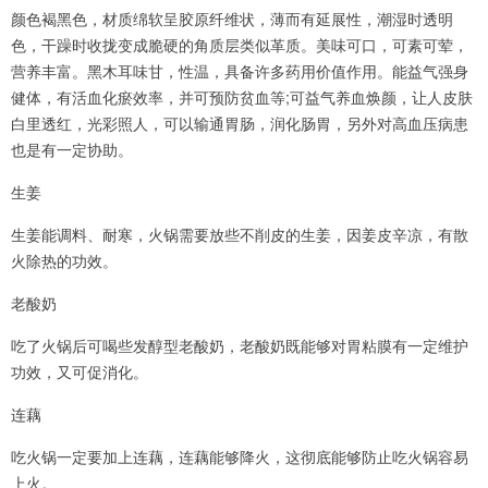
颜色褐黑色，材质绵软呈胶原纤维状，薄而有延展性，潮湿时透明
色，干躁时收拢变成脆硬的角质层类似革质。美味可口，可素可荤，
营养丰富。黑木耳味甘，性温，具备许多药用价值作用。能益气强身
健体，有活血化瘀效率，并可预防贫血等;可益气养血焕颜，让人皮肤
白里透红，光彩照人，可以输通胃肠，润化肠胃，另外对高血压病患
也是有一定协助。
生姜
生姜能调料、耐寒，火锅需要放些不削皮的生姜，因姜皮辛凉，有散
火除热的功效。
老酸奶
吃了火锅后可喝些发醇型老酸奶，老酸奶既能够对胃粘膜有一定维护
功效，又可促消化。
连藕
吃火锅一定要加上连藕，连藕能够降火，这彻底能够防止吃火锅容易
上火。