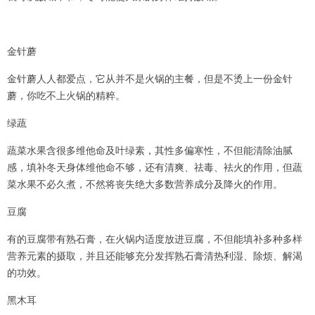
金针蘑
金针蘑人人都爱点，它从并不是火锅的主餐，但是不烫上一份金针
蘑，你吃不上火锅的精粹。
绿蔬
蔬菜水果含很多维他命及叶绿素，其性多偏寒性，不但能清除油腻
感，填补冬天身体维他命不够，还有清爽、祛毒、袪火的作用，但蔬
菜水果不必久煮，不然将丧失绝大多数营养成分及降火的作用。
豆腐
有的豆腐带有熟石膏，在火锅内适度放进豆腐，不但能填补多种多样
营养元素的摄取，并且还能够充分发挥熟石膏清热利湿、除烦、解渴
的功效。
黑木耳