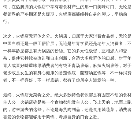
锅，在热腾腾的火锅店中享有着食材产生的那一口美味可口。无论是
餐馆界的严冬期还是火爆期，火锅店都能维持自身的脚步，平稳前
行。
次之，火锅店无群体之分。火锅店，归属于大家消費食品类，无论是
中国白领还是一般工薪阶层，无论是年青学员还是老年人消费者，不
一样年龄层都是有火锅店的粉絲。它的多元性极强，互相渗入和交
杂，促使它持续被改进和自主创新，合适大多数群体的口感。对于年
青人或喜好味重味厚消费者的有纯正青汤底锅，麻辣火锅底等，对于
老少或是女生的有身心健康的番茄锅底，菌菇汤底锅等，不一样消费
者，不一样喜好，不一样底锅，都有了你所令人满意的一种。
最终，火锅店无菜肴之分。绝大多数特色餐饮都是有固定不动的食材
主人公，火锅店确是每一个食物都能做主人公，飞上天的，地面上跑
的，游来游去的这些，不论是海货肉制品，还是食用菌蔬菜，消费者
喜爱的食物都能够用于涮锅，考虑自身的口食之欲。