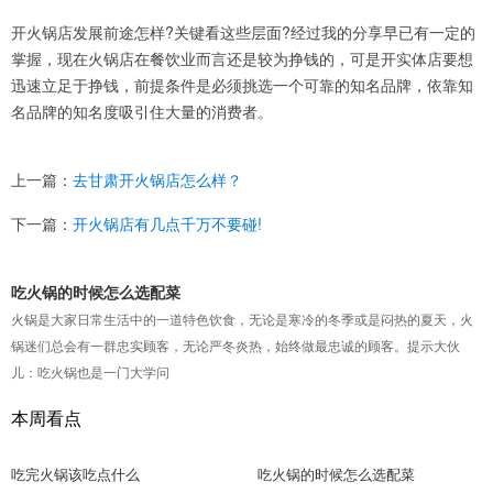
开火锅店发展前途怎样?关键看这些层面?经过我的分享早已有一定的
掌握，现在火锅店在餐饮业而言还是较为挣钱的，可是开实体店要想
迅速立足于挣钱，前提条件是必须挑选一个可靠的知名品牌，依靠知
名品牌的知名度吸引住大量的消费者。
上一篇：
去甘肃开火锅店怎么样？
下一篇：
开火锅店有几点千万不要碰!
吃火锅的时候怎么选配菜
火锅是大家日常生活中的一道特色饮食，无论是寒冷的冬季或是闷热的夏天，火
锅迷们总会有一群忠实顾客，无论严冬炎热，始终做最忠诚的顾客。提示大伙
儿：吃火锅也是一门大学问
本周看点
吃完火锅该吃点什么
吃火锅的时候怎么选配菜