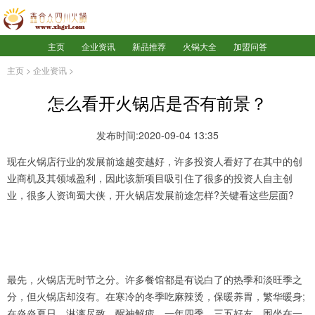
主页
企业资讯
新品推荐
火锅大全
加盟问答
主页
>
企业资讯
>
怎么看开火锅店是否有前景？
发布时间:2020-09-04 13:35
现在火锅店行业的发展前途越变越好，许多投资人看好了在其中的创
业商机及其领域盈利，因此该新项目吸引住了很多的投资人自主创
业，很多人资询蜀大侠，开火锅店发展前途怎样?关键看这些层面?
最先，火锅店无时节之分。许多餐馆都是有说白了的热季和淡旺季之
分，但火锅店却沒有。在寒冷的冬季吃麻辣烫，保暖养胃，繁华暖身;
在炎炎夏日，淋漓尽致，醒神解疲。一年四季，三五好友，围坐在一