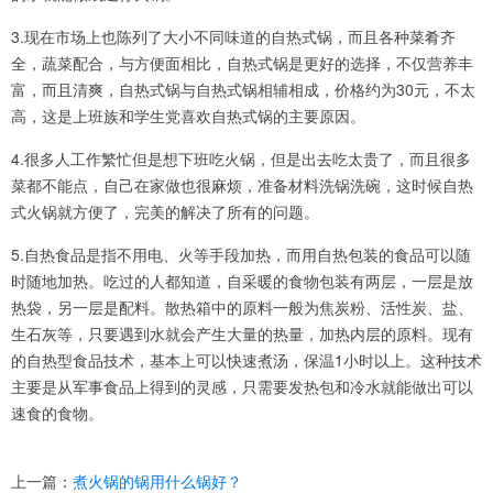
3.现在市场上也陈列了大小不同味道的自热式锅，而且各种菜肴齐
全，蔬菜配合，与方便面相比，自热式锅是更好的选择，不仅营养丰
富，而且清爽，自热式锅与自热式锅相辅相成，价格约为30元，不太
高，这是上班族和学生党喜欢自热式锅的主要原因。
4.很多人工作繁忙但是想下班吃火锅，但是出去吃太贵了，而且很多
菜都不能点，自己在家做也很麻烦，准备材料洗锅洗碗，这时候自热
式火锅就方便了，完美的解决了所有的问题。
5.自热食品是指不用电、火等手段加热，而用自热包装的食品可以随
时随地加热。吃过的人都知道，自采暖的食物包装有两层，一层是放
热袋，另一层是配料。散热箱中的原料一般为焦炭粉、活性炭、盐、
生石灰等，只要遇到水就会产生大量的热量，加热内层的原料。现有
的自热型食品技术，基本上可以快速煮汤，保温1小时以上。这种技术
主要是从军事食品上得到的灵感，只需要发热包和冷水就能做出可以
速食的食物。
上一篇：
煮火锅的锅用什么锅好？