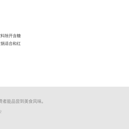
饮料除开含糖
火锅适合和红
费者能品尝到美食风味。
☆