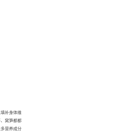
以填补身体维
笋、窝笋都都
很多营养成分